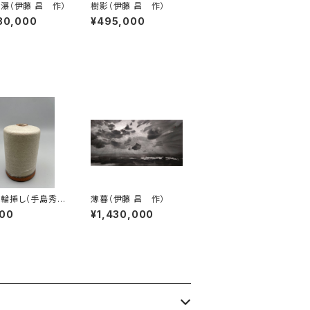
瀑（伊藤 昌 作）
樹影（伊藤 昌 作）
30,000
¥495,000
輪挿し（手島秀
薄暮（伊藤 昌 作）
）
000
¥1,430,000