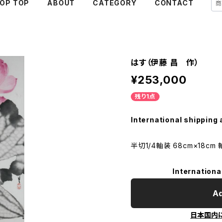
OP TOP
ABOUT
CATEGORY
CONTACT
はす（伊藤 昌 作）
¥253,000
残り1点
International shipping 
半切1/4軸装 68cm×18cm
Internationa
Ad
日本国内