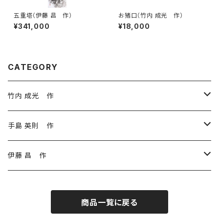
五重塔（伊藤 昌 作）
お猪口（竹内 成光 作）
¥341,000
¥18,000
CATEGORY
竹内 成光 作
皿
手島 英則 作
大皿
鉢
皿
伊藤 昌 作
中皿
大鉢
大皿
飯椀
鉢
水墨画
商品一覧に戻る
小皿
中鉢
中皿
大鉢
丼
飯椀