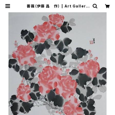
薔薇（伊藤 昌 作） | Art Gallery
はなみずき