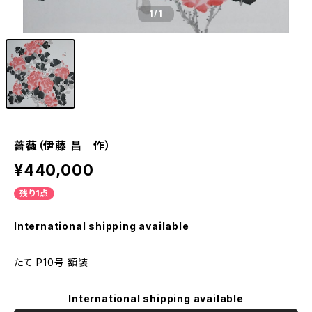
1
/1
薔薇（伊藤 昌 作）
¥440,000
残り1点
International shipping available
たて P10号 額装
International shipping available